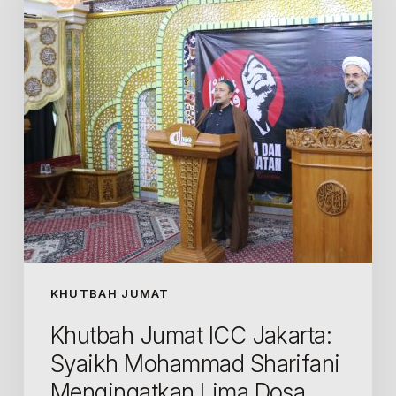
Syaikh
Mohammad
Sharifani
Mengingatkan
Lima
Dosa
yang
Merobek
Tabir
Kemaksuman
KHUTBAH JUMAT
Khutbah Jumat ICC Jakarta:
Syaikh Mohammad Sharifani
Mengingatkan Lima Dosa