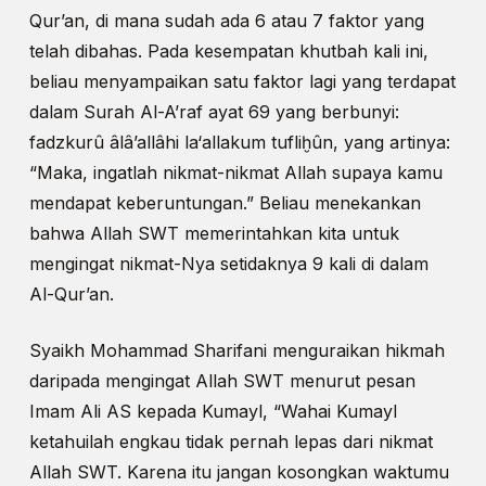
Qur’an, di mana sudah ada 6 atau 7 faktor yang
telah dibahas. Pada kesempatan khutbah kali ini,
beliau menyampaikan satu faktor lagi yang terdapat
dalam Surah Al-A’raf ayat 69 yang berbunyi:
fadzkurû âlâ’allâhi la‘allakum tufliḫûn, yang artinya:
“Maka, ingatlah nikmat-nikmat Allah supaya kamu
mendapat keberuntungan.” Beliau menekankan
bahwa Allah SWT memerintahkan kita untuk
mengingat nikmat-Nya setidaknya 9 kali di dalam
Al-Qur’an.
Syaikh Mohammad Sharifani menguraikan hikmah
daripada mengingat Allah SWT menurut pesan
Imam Ali AS kepada Kumayl, “Wahai Kumayl
ketahuilah engkau tidak pernah lepas dari nikmat
Allah SWT. Karena itu jangan kosongkan waktumu