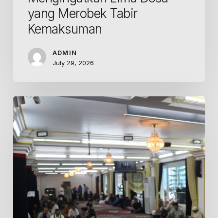
yang Merobek Tabir
Kemaksuman
ADMIN
July 29, 2026
Khutbah
Jumat
ICC
Jakarta:
Syaikh
Mohammad
Sharifani
Mengulas
Enam