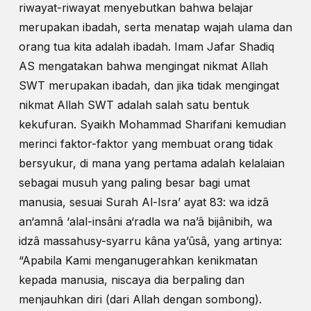
riwayat-riwayat menyebutkan bahwa belajar
merupakan ibadah, serta menatap wajah ulama dan
orang tua kita adalah ibadah. Imam Jafar Shadiq
AS mengatakan bahwa mengingat nikmat Allah
SWT merupakan ibadah, dan jika tidak mengingat
nikmat Allah SWT adalah salah satu bentuk
kekufuran. Syaikh Mohammad Sharifani kemudian
merinci faktor-faktor yang membuat orang tidak
bersyukur, di mana yang pertama adalah kelalaian
sebagai musuh yang paling besar bagi umat
manusia, sesuai Surah Al-Isra’ ayat 83: wa idzâ
an‘amnâ ‘alal-insâni a‘radla wa na’â bijânibih, wa
idzâ massahusy-syarru kâna ya’ûsâ, yang artinya:
“Apabila Kami menganugerahkan kenikmatan
kepada manusia, niscaya dia berpaling dan
menjauhkan diri (dari Allah dengan sombong).