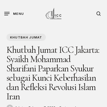
Skip
to
sea
MENU
main
content
KHUTBAH JUMAT
Khutbah Jumat ICC Jakarta:
Syaikh Mohammad
Sharifani Paparkan Syukur
sebagai Kunci Keberhasilan
dan Refleksi Revolusi Islam
Iran