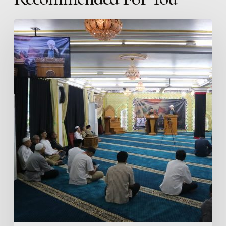
Khutbah
Jumat
ICC
Jakarta:
Syaikh
Mohammad
Sharifani
Mengingatkan
Dosa-
Dosa
yang
Menghapus
Amal
Perbuatan