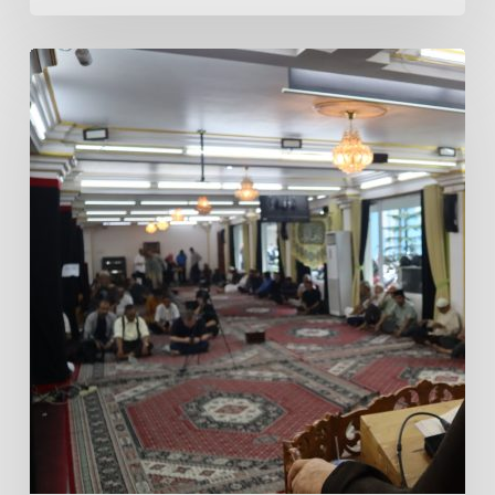
Khutbah
Jumat
ICC
Jakarta:
Syaikh
Mohammad
Sharifani
Mengulas
Enam
Amalan
Penjamin
Kebaikan