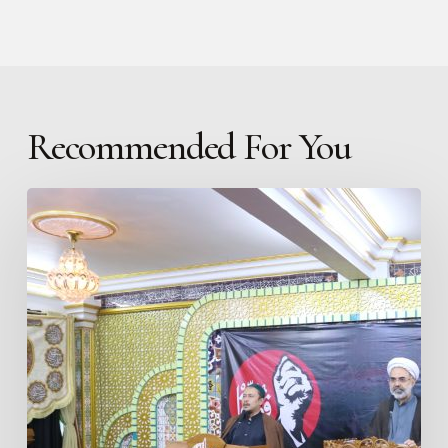
Recommended For You
Khutbah
Jumat
ICC
Jakarta:
Syaikh
Mohammad
Sharifani
Mengingatkan
Lima