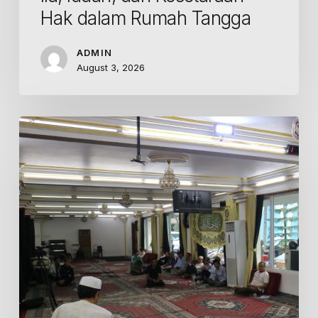
Hak dalam Rumah Tangga
ADMIN
August 3, 2026
Kelas
Tafsir
Tartibi
ICC
Jakarta:
Syaikh
Mohammad
Sharifani
Mengulas
Makna