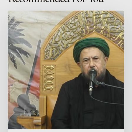
Arbain
Imam
Husain
as
ICC
Jakarta:
Ustaz
Ahmad
Baraqbah
Mengajak
Jemaah
Meneladani
Imam
Husain
as