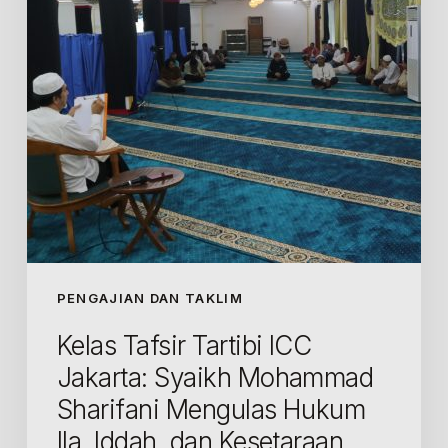
Syaikh
Mohammad
Sharifani
Mengulas
Hukum
Ila,
Iddah,
dan
Kesetaraan
Hak
dalam
PENGAJIAN DAN TAKLIM
Rumah
Kelas Tafsir Tartibi ICC
Tangga
Jakarta: Syaikh Mohammad
Sharifani Mengulas Hukum
Ila, Iddah, dan Kesetaraan