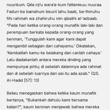
nuurikum. Qiila irji’u wara’a-kum faltamisuu nuuraa.
Faduri-ba bainahum bisuril lahu baab, ba-thinuhu
fihi rahmah wa zhahiruhu min qibalihi al-‘adzaab.
“Pada hari ketika orang-orang munafik laki-laki dan
perempuan berkata kepada orang-orang yang
beriman, ‘Tunggulah kami agar kami dapat
mengambil sebagian dari cahayamu.’ Dikatakan,
‘Kembalilah kamu ke belakang dan carilah cahaya.’
Lalu diadakanlah antara mereka dinding yang
mempunyai pintu; di sebelah dalamnya ada rahmat
dan di sebelah luarnya dari sisi itu ada azab.” (QS.
Al-Hadid [57]: 13)
Beliau menegaskan bahwa ketika kaum munafik
bertanya, “Bukankah dahulu kami bersama
kalian?”, kaum beriman menjawab bahwa mereka