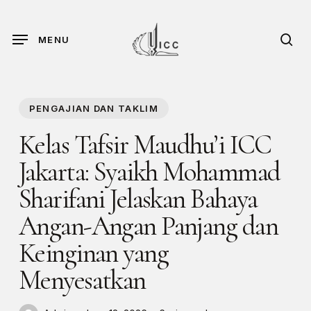
Skip
to
sea
MENU
main
content
PENGAJIAN DAN TAKLIM
Kelas Tafsir Maudhu’i ICC
Jakarta: Syaikh Mohammad
Sharifani Jelaskan Bahaya
Angan-Angan Panjang dan
Keinginan yang
Menyesatkan