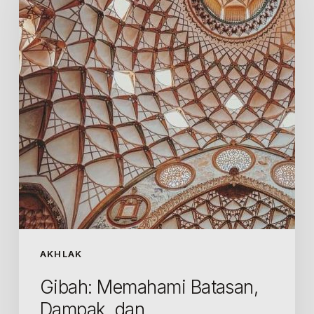
Dampak,
dan
Pengecualiannya
dalam
Perspektif
Islam
AKHLAK
Gibah: Memahami Batasan,
Dampak, dan