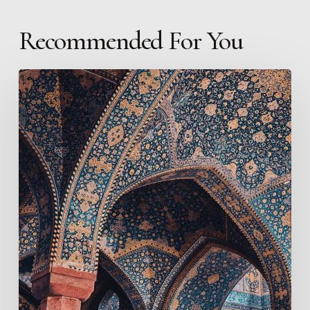
Recommended For You
Tindakan
Pencegahan
Gibah:
Cara
Praktis
Mengendalikan
Lisan
dan
Membersihkan
Hati