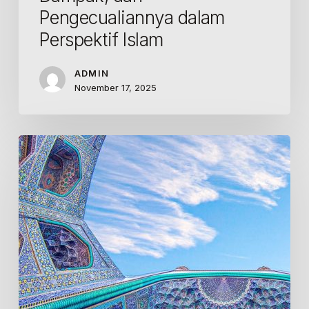
Pengecualiannya dalam
Perspektif Islam
ADMIN
November 17, 2025
Berbaik
Sangka
kepada
Allah:
Jalan
Lembut
Menuju
Rahmat
Ilahi