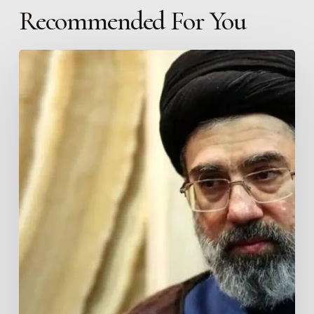
Recommended For You
Pernyataan
Resmi
Pertama
Ayatullah
Sayyid
Mujtaba
Al-
Husseini
Khamenei