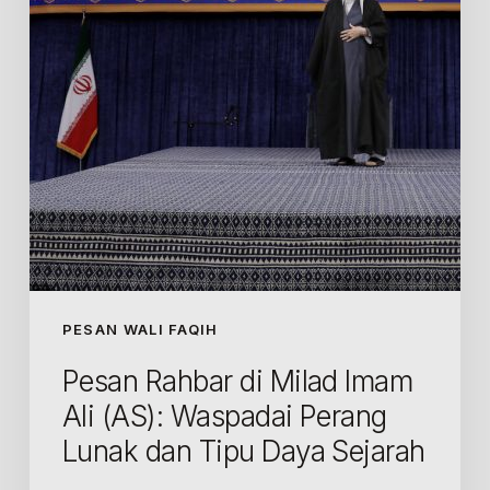
Ali
(AS):
Waspadai
Perang
Lunak
dan
Tipu
Daya
Sejarah
PESAN WALI FAQIH
Pesan Rahbar di Milad Imam
Ali (AS): Waspadai Perang
Lunak dan Tipu Daya Sejarah