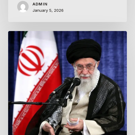
ADMIN
January 5, 2026
Ayatullah
Khamenei:
Amerika
Tidak
Akan
Pernah
Menerima
Iran
yang
Merdeka