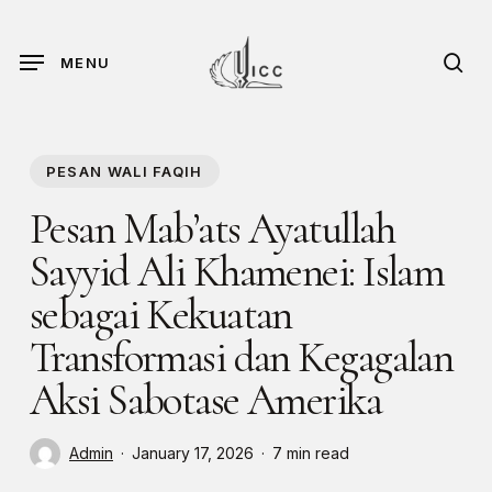
Skip
to
sea
MENU
main
content
PESAN WALI FAQIH
Pesan Mab’ats Ayatullah
Sayyid Ali Khamenei: Islam
sebagai Kekuatan
Transformasi dan Kegagalan
Aksi Sabotase Amerika
Admin
January 17, 2026
7 min read