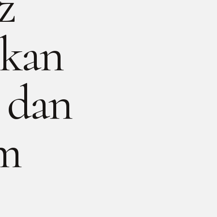
z
skan
 dan
am