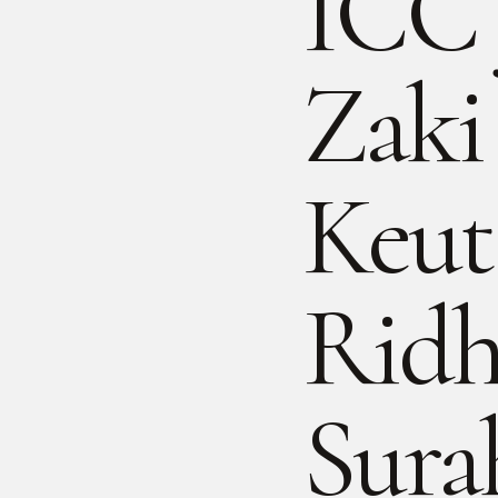
ICC 
Zaki
Keut
Ridh
Sura