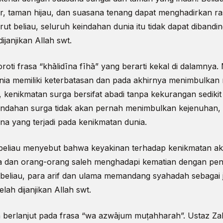
r, taman hijau, dan suasana tenang dapat menghadirkan ra
t beliau, seluruh keindahan dunia itu tidak dapat diband
janjikan Allah swt.
oti frasa “khālidīna fīhā” yang berarti kekal di dalamnya.
ia memiliki keterbatasan dan pada akhirnya menimbulkan r
, kenikmatan surga bersifat abadi tanpa kekurangan sedikit
ndahan surga tidak akan pernah menimbulkan kejenuhan, r
a yang terjadi pada kenikmatan dunia.
beliau menyebut bahwa keyakinan terhadap kenikmatan akhi
 dan orang-orang saleh menghadapi kematian dengan pe
beliau, para arif dan ulama memandang syahadah sebagai 
lah dijanjikan Allah swt.
berlanjut pada frasa “wa azwājum muṭahharah”. Ustaz Za