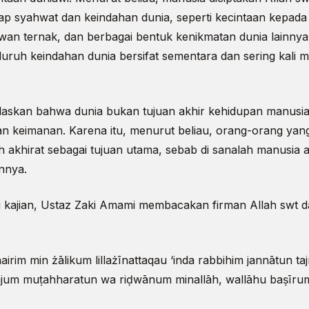
p syahwat dan keindahan dunia, seperti kecintaan kepada
ewan ternak, dan berbagai bentuk kenikmatan dunia lainny
ruh keindahan dunia bersifat sementara dan sering kali
laskan bahwa dunia bukan tujuan akhir kehidupan manusia
n keimanan. Karena itu, menurut beliau, orang-orang ya
 akhirat sebagai tujuan utama, sebab di sanalah manusia a
nnya.
 kajian, Ustaz Zaki Amami membacakan firman Allah swt d
irim min żālikum lillażīnattaqau ‘inda rabbihim jannātun taj
ājum muṭahharatun wa riḍwānum minallāh, wallāhu baṣīrum 