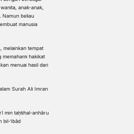
 wanita, anak-anak,
a. Namun beliau
 membuat manusia
, melainkan tempat
ng memahami hakikat
kan menuai hasil dari
alam Surah Ali Imran
rī min taḥtihal-anhāru
bil-‘ibād