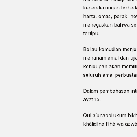
kecenderungan terhada
harta, emas, perak, h
menegaskan bahwa selu
tertipu.
Beliau kemudian menje
menanam amal dan ujia
kehidupan akan memilih
seluruh amal perbuata
Dalam pembahasan inti
ayat 15:
Qul a’unabbi’ukum bikha
khālidīna fīhā wa azw