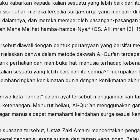
ku kabarkan kepada kalian sesuatu yang lebih baik dari it
 sisi Tuhan mereka tersedia surga-surga yang mengalir di
di dalamnya, dan mereka memperoleh pasangan-pasangan y
lah Maha Melihat hamba-hamba-Nya.” (QS. Ali Imran [3]: 1
tersebut diawali dengan bentuk pertanyaan yang bersifat 
menjelaskan bahwa dalam metode dakwah Al-Qur’an terdapa
rik perhatian dan membuka hati manusia terhadap kebena
alian sesuatu yang lebih baik dari itu semua?” merupakan
embandingkan kenikmatan dunia dengan kenikmatan akhir
ahwa kata “jannāt” dalam ayat tersebut menggambarkan t
uh ketenangan. Menurut beliau, Al-Qur’an menggunakan g
 agar manusia dapat memahami keindahan surga sesuai ke
suasana tersebut, Ustaz Zaki Amami menceritakan penga
rkenal dengan suasana sungai dan taman yang indah. Belia