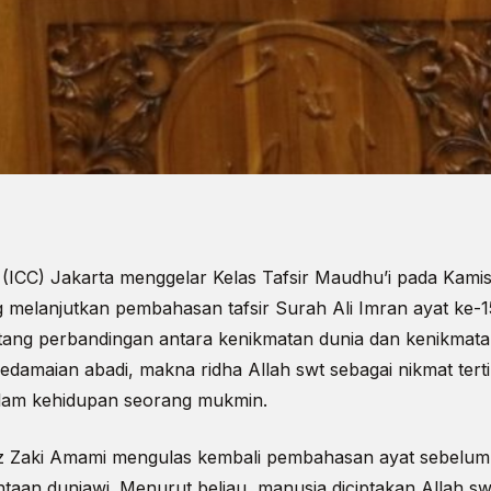
r (ICC) Jakarta menggelar Kelas Tafsir Maudhu’i pada Kami
 melanjutkan pembahasan tafsir Surah Ali Imran ayat ke-1
tang perbandingan antara kenikmatan dunia dan kenikmatan
edamaian abadi, makna ridha Allah swt sebagai nikmat terti
alam kehidupan seorang mukmin.
az Zaki Amami mengulas kembali pembahasan ayat sebelum
taan duniawi. Menurut beliau, manusia diciptakan Allah s