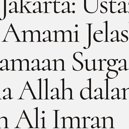
Jakarta: Usta
 Amami Jela
amaan Surga
a Allah dal
h Ali Imran