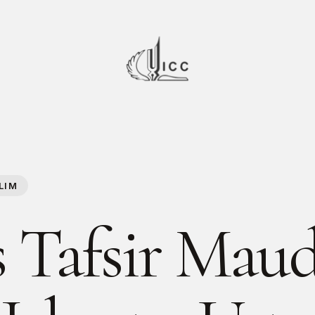
LIM
s Tafsir Maud