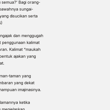
u semua?’ Bagi orang-
 bawahnya sungai-
ang disucikan serta
5)
mengajak dan menggugah
t penggunaan kalimat
ran. Kalimat “maukah
 bentuk ajakan yang
at.
aman-taman yang
ambaran yang dekat
mampuan imajinasinya.
lamannya ketika
u menjelaskan