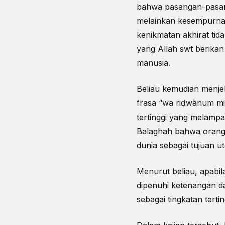
bahwa pasangan-pasan
melainkan kesempurnaa
kenikmatan akhirat tid
yang Allah swt berikan
manusia.
Beliau kemudian menje
frasa “wa riḍwānum min
tertinggi yang melampa
Balaghah bahwa orang-
dunia sebagai tujuan 
Menurut beliau, apabil
dipenuhi ketenangan da
sebagai tingkatan terti