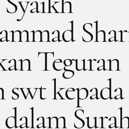
 Syaikh
mmad Shari
kan Teguran
h swt kepada
l dalam Sura