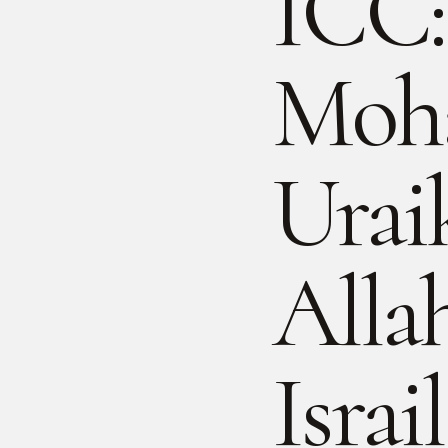
ICC:
Moha
Urai
Alla
Israi