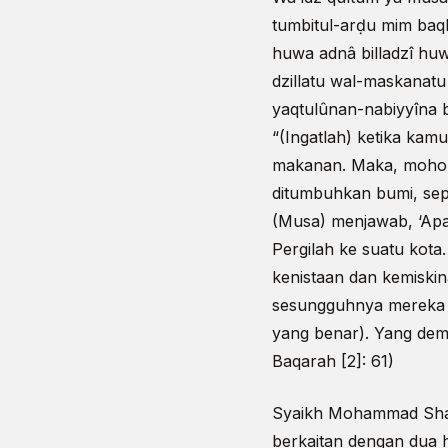
tumbitul-arḍu mim baqli
huwa adnâ billadzî huw
dzillatu wal-maskanatu
yaqtulûnan-nabiyyîna b
“(Ingatlah) ketika ka
makanan. Maka, mohon
ditumbuhkan bumi, sep
(Musa) menjawab, ‘Apa
Pergilah ke suatu kot
kenistaan dan kemiskin
sesungguhnya mereka s
yang benar). Yang demi
Baqarah [2]: 61)
Syaikh Mohammad Shari
berkaitan dengan dua 