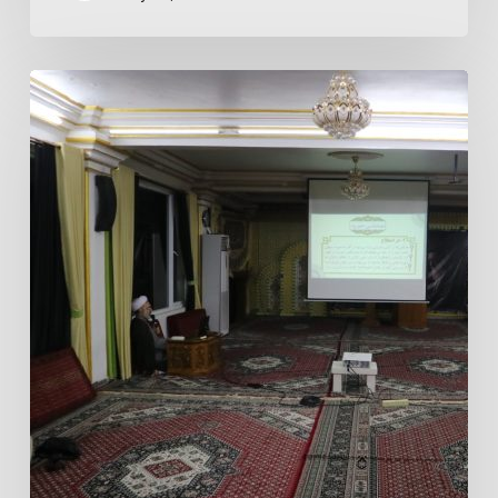
Kelas
Tafsir
Maudhu’i
ICC
Jakarta:
Syaikh
Mohammad
Sharifani
Mengulas
Makna
Tadaruk
sebagai
Jalan
Kembali