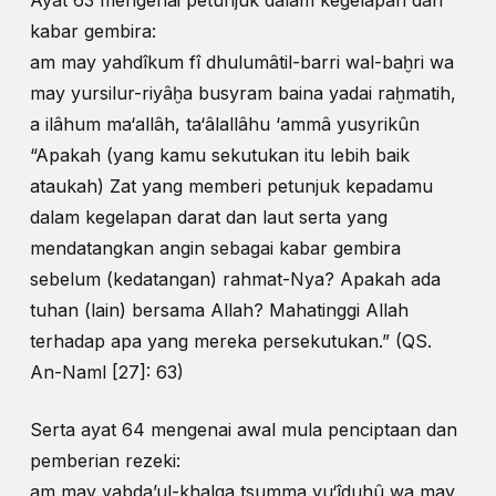
Ayat 63 mengenai petunjuk dalam kegelapan dan
kabar gembira:
am may yahdîkum fî dhulumâtil-barri wal-baḫri wa
may yursilur-riyâḫa busyram baina yadai raḫmatih,
a ilâhum ma‘allâh, ta‘âlallâhu ‘ammâ yusyrikûn
“Apakah (yang kamu sekutukan itu lebih baik
ataukah) Zat yang memberi petunjuk kepadamu
dalam kegelapan darat dan laut serta yang
mendatangkan angin sebagai kabar gembira
sebelum (kedatangan) rahmat-Nya? Apakah ada
tuhan (lain) bersama Allah? Mahatinggi Allah
terhadap apa yang mereka persekutukan.” (QS.
An-Naml [27]: 63)
Serta ayat 64 mengenai awal mula penciptaan dan
pemberian rezeki:
am may yabda’ul-khalqa tsumma yu‘îduhû wa may