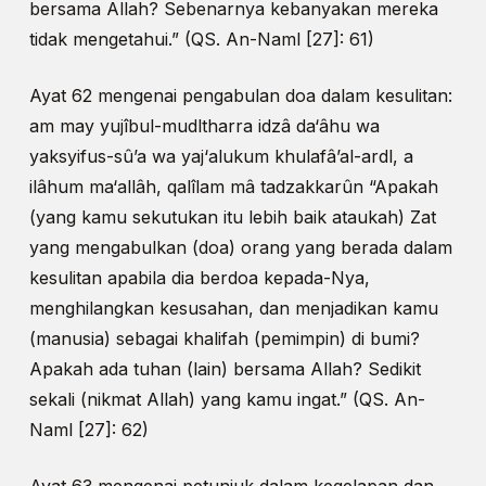
bersama Allah? Sebenarnya kebanyakan mereka
tidak mengetahui.” (QS. An-Naml [27]: 61)
Ayat 62 mengenai pengabulan doa dalam kesulitan:
am may yujîbul-mudltharra idzâ da‘âhu wa
yaksyifus-sû’a wa yaj‘alukum khulafâ’al-ardl, a
ilâhum ma‘allâh, qalîlam mâ tadzakkarûn “Apakah
(yang kamu sekutukan itu lebih baik ataukah) Zat
yang mengabulkan (doa) orang yang berada dalam
kesulitan apabila dia berdoa kepada-Nya,
menghilangkan kesusahan, dan menjadikan kamu
(manusia) sebagai khalifah (pemimpin) di bumi?
Apakah ada tuhan (lain) bersama Allah? Sedikit
sekali (nikmat Allah) yang kamu ingat.” (QS. An-
Naml [27]: 62)