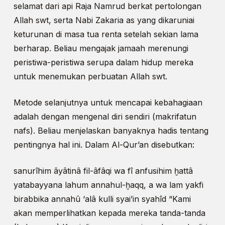
selamat dari api Raja Namrud berkat pertolongan
Allah swt, serta Nabi Zakaria as yang dikaruniai
keturunan di masa tua renta setelah sekian lama
berharap. Beliau mengajak jamaah merenungi
peristiwa-peristiwa serupa dalam hidup mereka
untuk menemukan perbuatan Allah swt.
Metode selanjutnya untuk mencapai kebahagiaan
adalah dengan mengenal diri sendiri (makrifatun
nafs). Beliau menjelaskan banyaknya hadis tentang
pentingnya hal ini. Dalam Al-Qur’an disebutkan:
sanurîhim âyâtinâ fil-âfâqi wa fî anfusihim ḫattâ
yatabayyana lahum annahul-ḫaqq, a wa lam yakfi
birabbika annahû ‘alâ kulli syai’in syahîd “Kami
akan memperlihatkan kepada mereka tanda-tanda