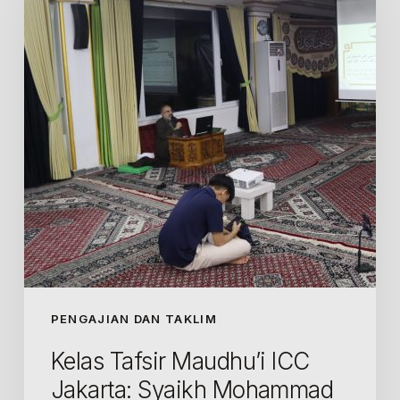
ICC
Jakarta:
Syaikh
Mohammad
Sharifani
Mengulas
Harapan-
Harapan
Mulia
yang
Dicontohkan
Para
Nabi
PENGAJIAN DAN TAKLIM
Kelas Tafsir Maudhu’i ICC
Jakarta: Syaikh Mohammad