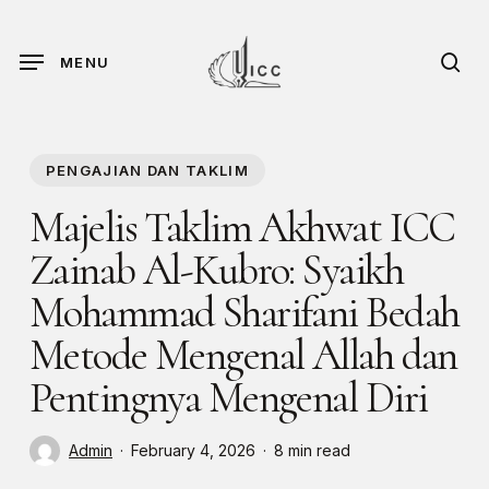
Skip
to
sea
MENU
main
content
PENGAJIAN DAN TAKLIM
Majelis Taklim Akhwat ICC
Zainab Al-Kubro: Syaikh
Mohammad Sharifani Bedah
Metode Mengenal Allah dan
Pentingnya Mengenal Diri
Admin
February 4, 2026
8 min read