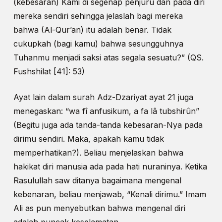
(kebesaran) Kami di segenap penjuru dan pada diri
mereka sendiri sehingga jelaslah bagi mereka
bahwa (Al-Qur’an) itu adalah benar. Tidak
cukupkah (bagi kamu) bahwa sesungguhnya
Tuhanmu menjadi saksi atas segala sesuatu?” (QS.
Fushshilat [41]: 53)
Ayat lain dalam surah Adz-Dzariyat ayat 21 juga
menegaskan: “wa fî anfusikum, a fa lâ tubshirûn”
(Begitu juga ada tanda-tanda kebesaran-Nya pada
dirimu sendiri. Maka, apakah kamu tidak
memperhatikan?). Beliau menjelaskan bahwa
hakikat diri manusia ada pada hati nuraninya. Ketika
Rasulullah saw ditanya bagaimana mengenal
kebenaran, beliau menjawab, “Kenali dirimu.” Imam
Ali as pun menyebutkan bahwa mengenal diri