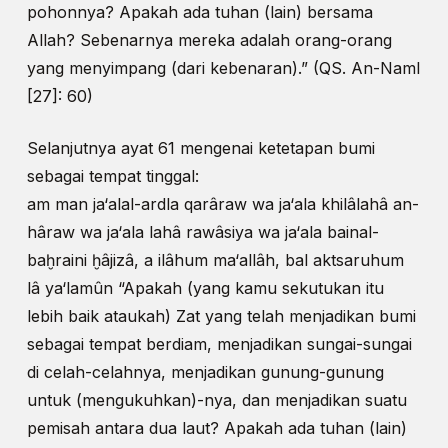
pohonnya? Apakah ada tuhan (lain) bersama
Allah? Sebenarnya mereka adalah orang-orang
yang menyimpang (dari kebenaran).” (QS. An-Naml
[27]: 60)
Selanjutnya ayat 61 mengenai ketetapan bumi
sebagai tempat tinggal:
am man ja‘alal-ardla qarâraw wa ja‘ala khilâlahâ an-
hâraw wa ja‘ala lahâ rawâsiya wa ja‘ala bainal-
baḫraini ḫâjizâ, a ilâhum ma‘allâh, bal aktsaruhum
lâ ya‘lamûn “Apakah (yang kamu sekutukan itu
lebih baik ataukah) Zat yang telah menjadikan bumi
sebagai tempat berdiam, menjadikan sungai-sungai
di celah-celahnya, menjadikan gunung-gunung
untuk (mengukuhkan)-nya, dan menjadikan suatu
pemisah antara dua laut? Apakah ada tuhan (lain)