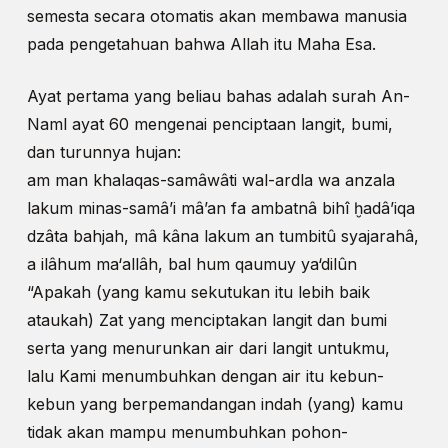
semesta secara otomatis akan membawa manusia
pada pengetahuan bahwa Allah itu Maha Esa.
Ayat pertama yang beliau bahas adalah surah An-
Naml ayat 60 mengenai penciptaan langit, bumi,
dan turunnya hujan:
am man khalaqas-samâwâti wal-ardla wa anzala
lakum minas-samâ’i mâ’an fa ambatnâ bihî ḫadâ’iqa
dzâta bahjah, mâ kâna lakum an tumbitû syajarahâ,
a ilâhum ma‘allâh, bal hum qaumuy ya‘dilûn
“Apakah (yang kamu sekutukan itu lebih baik
ataukah) Zat yang menciptakan langit dan bumi
serta yang menurunkan air dari langit untukmu,
lalu Kami menumbuhkan dengan air itu kebun-
kebun yang berpemandangan indah (yang) kamu
tidak akan mampu menumbuhkan pohon-