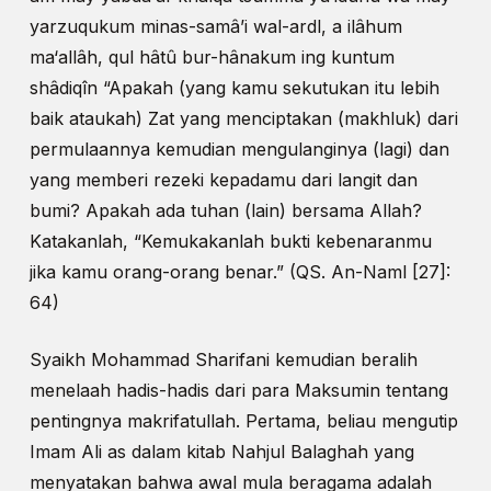
yarzuqukum minas-samâ’i wal-ardl, a ilâhum
ma‘allâh, qul hâtû bur-hânakum ing kuntum
shâdiqîn “Apakah (yang kamu sekutukan itu lebih
baik ataukah) Zat yang menciptakan (makhluk) dari
permulaannya kemudian mengulanginya (lagi) dan
yang memberi rezeki kepadamu dari langit dan
bumi? Apakah ada tuhan (lain) bersama Allah?
Katakanlah, “Kemukakanlah bukti kebenaranmu
jika kamu orang-orang benar.” (QS. An-Naml [27]:
64)
Syaikh Mohammad Sharifani kemudian beralih
menelaah hadis-hadis dari para Maksumin tentang
pentingnya makrifatullah. Pertama, beliau mengutip
Imam Ali as dalam kitab Nahjul Balaghah yang
menyatakan bahwa awal mula beragama adalah