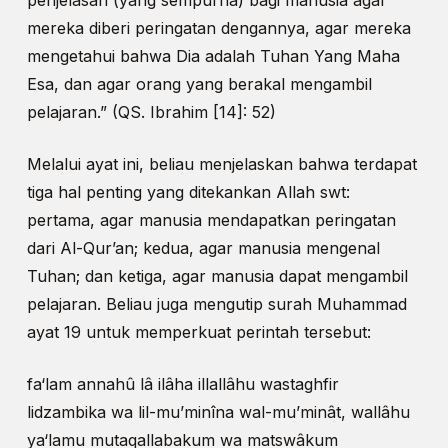
penjelasan (yang sempurna) bagi manusia agar
mereka diberi peringatan dengannya, agar mereka
mengetahui bahwa Dia adalah Tuhan Yang Maha
Esa, dan agar orang yang berakal mengambil
pelajaran.” (QS. Ibrahim [14]: 52)
Melalui ayat ini, beliau menjelaskan bahwa terdapat
tiga hal penting yang ditekankan Allah swt:
pertama, agar manusia mendapatkan peringatan
dari Al-Qur’an; kedua, agar manusia mengenal
Tuhan; dan ketiga, agar manusia dapat mengambil
pelajaran. Beliau juga mengutip surah Muhammad
ayat 19 untuk memperkuat perintah tersebut:
fa‘lam annahû lâ ilâha illallâhu wastaghfir
lidzambika wa lil-mu’minîna wal-mu’minât, wallâhu
ya‘lamu mutaqallabakum wa matswâkum