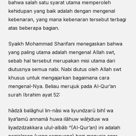
bahwa salah satu syarat utama memperoleh
kehidupan yang baik adalah dengan mengenal
kebenaran, yang mana kebenaran tersebut terbagi
atas beberapa bagian.
Syaikh Mohammad Sharifani menegaskan bahwa
yang paling utama adalah mengenal Allah swt,
sebab hal tersebut merupakan misi utama dari
diutusnya semua nabi. Nabi diutus oleh Allah swt
khusus untuk mengajarkan bagaimana cara
mengenal-Nya. Beliau merujuk pada Al-Qur’an
surah Ibrahim ayat 52:
hâdzâ balâghul lin-nâsi wa liyundzarû bihî wa
liya‘lamû annamâ huwa ilâhuw wâḫiduw wa
liyadzdzakkara ulul-albâb “(Al-Qur’an) ini adalah