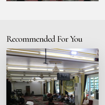
Recommended For You
Kelas
Tafsir
Tartibi
ICC
Jakarta:
Syaikh
Mohammad
Sharifani
Mengulas