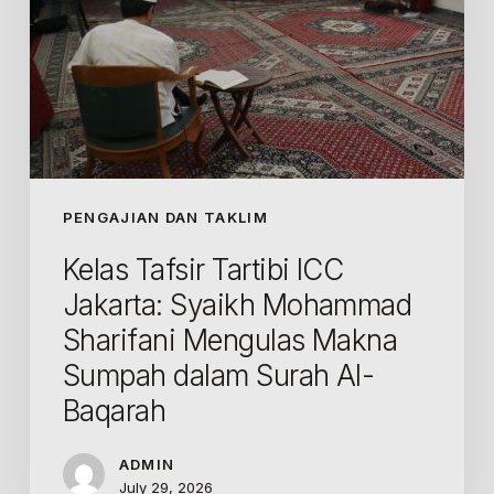
Makna
Sumpah
dalam
Surah
Al-
Baqarah
PENGAJIAN DAN TAKLIM
Kelas Tafsir Tartibi ICC
Jakarta: Syaikh Mohammad
Sharifani Mengulas Makna
Sumpah dalam Surah Al-
Baqarah
ADMIN
July 29, 2026