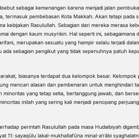
 disebut sebagai kemenangan karena menjadi jalan pembuk
, termasuk pembebasan Kota Makkah. Akan tetapi pada sa
a kebijakan Rasulullah. Sebagian dari mereka merasa ke
mai dengan kaum musyrikin. Hal seperti ini, sebagaimana 
fani, merupakan sesuatu yang hampir selalu terjadi dala
lu ada sebagian pengikut yang tidak sepenuhnya patuh kep
rakat, biasanya terdapat dua kelompok besar. Kelompok 
ung mencari alasan dan pembenaran untuk menghindari t
minoritas yang tetap setia, bertanggung jawab, dan bersedi
noritas inilah yang sering kali menjadi penopang perjuan
rhadap perintah Rasulullah pada masa Hudaibiyah digamb
at 11: sayaqûlu lakal-mukhallafûna minal-a‘râbi syaghala