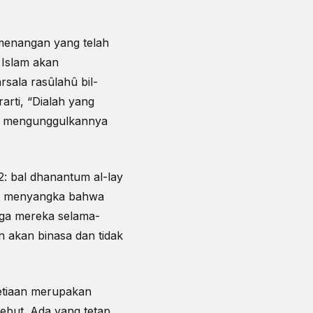
menangan yang telah
 Islam akan
sala rasûlahû bil-
rarti, “Dialah yang
a mengunggulkannya
2: bal dhanantum al-lay
amu menyangka bahwa
rga mereka selama-
 akan binasa dan tidak
setiaan merupakan
ebut. Ada yang tetap