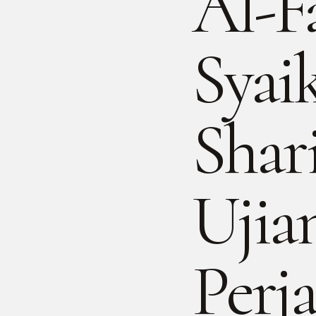
Al-F
Sya
Shar
Ujia
Perj