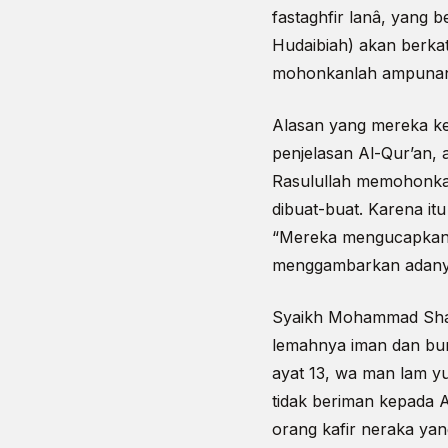
fastaghfir lanâ, yang 
Hudaibiah) akan berkat
mohonkanlah ampunan u
Alasan yang mereka k
penjelasan Al-Qur’an,
Rasulullah memohonkan
dibuat-buat. Karena itu
“Mereka mengucapkan de
menggambarkan adanya 
Syaikh Mohammad Shar
lemahnya iman dan bur
ayat 13, wa man lam yu’m
tidak beriman kepada 
orang kafir neraka yan