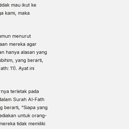
tidak mau ikut ke
ga kami, maka
Namun menurut
taan mereka agar
an hanya alasan yang
ûbihim, yang berarti,
h: 11). Ayat ini
ya terletak pada
dalam Surah Al-Fath
ng berarti, “Siapa yang
ediakan untuk orang-
ereka tidak memiliki