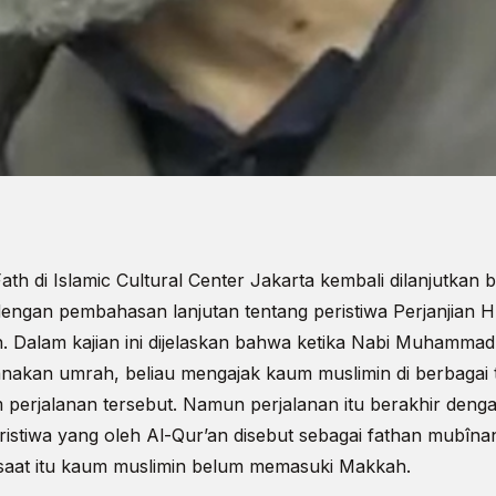
Fath di Islamic Cultural Center Jakarta kembali dilanjutkan
ngan pembahasan lanjutan tentang peristiwa Perjanjian Hu
h. Dalam kajian ini dijelaskan bahwa ketika Nabi Muhamma
akan umrah, beliau mengajak kaum muslimin di berbagai t
m perjalanan tersebut. Namun perjalanan itu berakhir dengan
ristiwa yang oleh Al-Qur’an disebut sebagai fathan mubî
saat itu kaum muslimin belum memasuki Makkah.