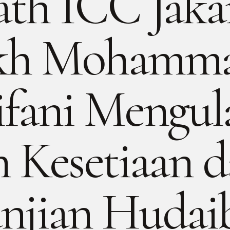
ath ICC Jakar
ikh Mohamm
ifani Mengul
n Kesetiaan 
anjian Hudai