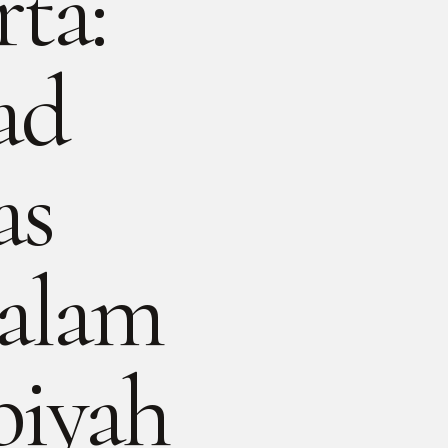
ta:
ad
as
dalam
biyah