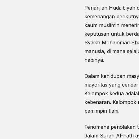
Perjanjian Hudaibiyah
kemenangan berikutnya
kaum muslimin menerim
keputusan untuk berda
Syaikh Mohammad Shari
manusia, di mana sela
nabinya.
Dalam kehidupan masya
mayoritas yang cender
Kelompok kedua adalah 
kebenaran. Kelompok mi
pemimpin Ilahi.
Fenomena penolakan te
dalam Surah Al-Fath ay