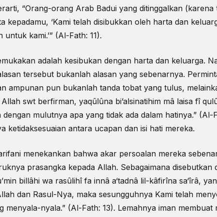
berarti, “Orang-orang Arab Badui yang ditinggalkan (karena 
a kepadamu, ‘Kami telah disibukkan oleh harta dan keluar
ntuk kami.’” (Al-Fath: 11).
emukakan adalah kesibukan dengan harta dan keluarga. 
 alasan tersebut bukanlah alasan yang sebenarnya. Permin
 ampunan pun bukanlah tanda tobat yang tulus, melaink
 Allah swt berfirman, yaqûlûna bi’alsinatihim mâ laisa fî qul
ngan mulutnya apa yang tidak ada dalam hatinya.” (Al-Fat
ketidaksesuaian antara ucapan dan isi hati mereka.
ifani menekankan bahwa akar persoalan mereka sebenarn
uknya prasangka kepada Allah. Sebagaimana disebutkan 
in billâhi wa rasûlihî fa innâ a‘tadnâ lil-kâfirîna sa‘îrâ, ya
Allah dan Rasul-Nya, maka sesungguhnya Kami telah meny
g menyala-nyala.” (Al-Fath: 13). Lemahnya iman membuat m