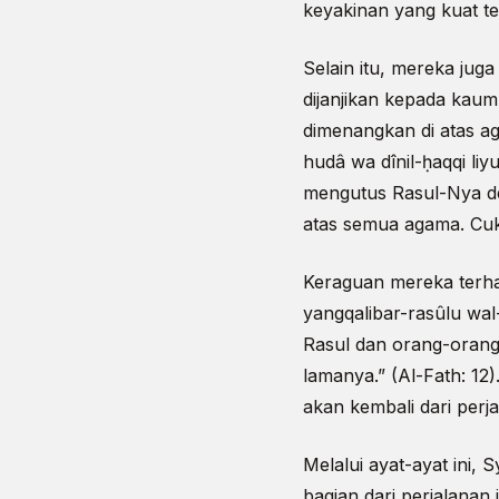
keyakinan yang kuat t
Selain itu, mereka ju
dijanjikan kepada kau
dimenangkan di atas a
hudâ wa dînil-ḥaqqi liyu
mengutus Rasul-Nya d
atas semua agama. Cuku
Keraguan mereka terhad
yangqalibar-rasûlu wa
Rasul dan orang-orang
lamanya.” (Al-Fath: 1
akan kembali dari perja
Melalui ayat-ayat ini
bagian dari perjalanan