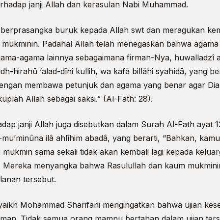
erhadap janji Allah dan kerasulan Nabi Muhammad.
ga berprasangka buruk kepada Allah swt dan meragukan ke
m mukminin. Padahal Allah telah menegaskan bahwa agama
gama-agama lainnya sebagaimana firman-Nya, huwalladzî ar
dh-hirahû ‘alad-dîni kullih, wa kafâ billâhi syahîdâ, yang be
engan membawa petunjuk dan agama yang benar agar Di
plah Allah sebagai saksi.” (Al-Fath: 28).
ap janji Allah juga disebutkan dalam Surah Al-Fath ayat 1
l-mu’minûna ilâ ahlîhim abadâ, yang berarti, “Bahkan, k
 mukmin sama sekali tidak akan kembali lagi kepada kelua
2). Mereka menyangka bahwa Rasulullah dan kaum mukminin
lanan tersebut.
, Syaikh Mohammad Sharifani mengingatkan bahwa ujian ke
 iman. Tidak semua orang mampu bertahan dalam ujian ters