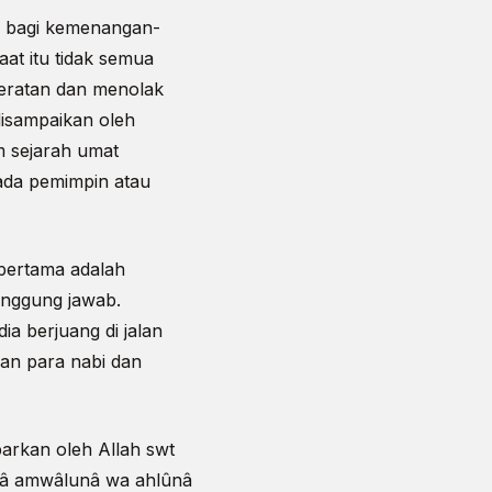
a bagi kemenangan-
at itu tidak semua
beratan dan menolak
disampaikan oleh
m sejarah umat
ada pemimpin atau
pertama adalah
anggung jawab.
a berjuang di jalan
gan para nabi dan
arkan oleh Allah swt
tnâ amwâlunâ wa ahlûnâ